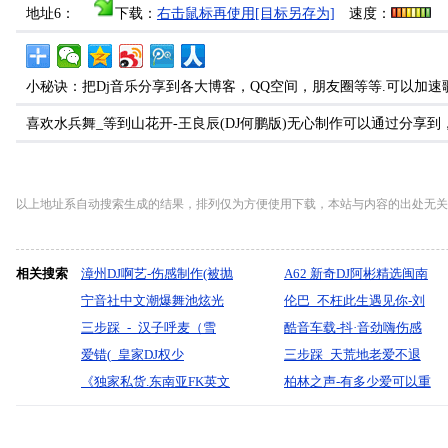
地址6：
下载：
右击鼠标再使用[目标另存为]
速度：
小秘诀：把Dj音乐分享到各大博客，QQ空间，朋友圈等等.可以加速
喜欢水兵舞_等到山花开-王良辰(DJ何鹏版)无心制作可以通过分享
以上地址系自动搜索生成的结果，排列仅为方便使用下载，本站与内容的出处无关
相关搜索
漳州DJ啊艺-伤感制作(被抛
A62 新奇DJ阿彬精选闽南
弃的人)漫步9月情歌全中
宁音社中文潮爆舞池炫光
语混音制作CLUB
伦巴_不枉此生遇见你-刘
文慢摇串烧
风暴律动无限老歌嗨翻今
三步踩_-_汉子呼麦（雪
晓超-无心制作
酷音车载-抖·音劲嗨伤感
夜绝不散场-DJ余意
叔）『默寫制作』
爱错(_皇家DJ权少
DJ《问风问雨爱你我尽力
三步踩_天荒地老爱不退
ProgHouse_Mix)国语男声
《独家私货.东南亚FK英文
了》车载靓碟-Dj小峰
场-琳歌.月下思故人-无心
柏林之声-有多少爱可以重
旋律（重金购买）享受全
制作
来《汽车音符300首》福建
程嗨皮旋律首发串烧车载
调音师制作