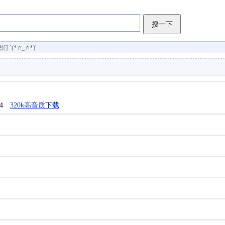
搜一下
(*∩_∩*)′
1/4
320k高音质下载