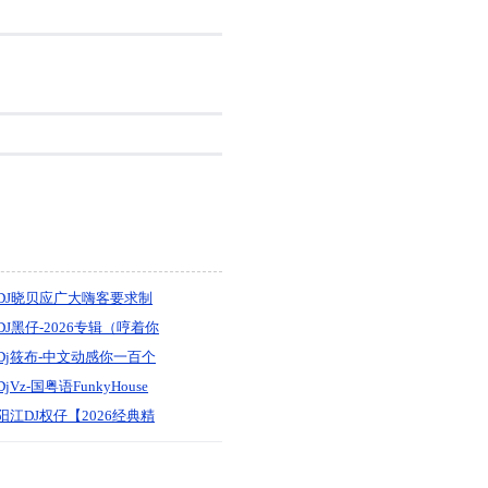
DJ晓贝应广大嗨客要求制
作
DJ黑仔-2026专辑（哼着你
爱听的歌）国粤语
Dj筱布-中文动感你一百个
FunkyHouse慢摇串烧
放心下辈子不一定还能遇
DjVz-国粤语FunkyHouse
见你ProgHouse专辑
音乐七月迪吧中文慢摇串
阳江DJ权仔【2026经典精
烧
品Electro《全英文劲嗨》
享受极限魅力车载大碟】