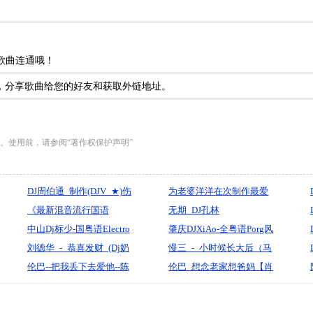
歌曲连通哦！
到，分享歌曲给您的好友和获取外链地址。
。使用前，请参阅“著作权保护声明”
DJ周伯通_制作(DJV_★)伤
为老婆洋洋在次制作最爱
感国语全
《最新混音流行国语
CULB串烧
无期_DJ孔林
MelbourneBounce超嗨电
中山Dj标少-国粤语Electro
_Prog_Hosue_ReMix
肇庆DJXiAo-全粤语Porg风
音串烧B》Dj_Anson_Mix
音乐一击即中谢霆锋Party
刘德华_-_恭喜发财_(Dj奶
格精选音乐打造包房80后
慢三_-_小时候长大后（马
专辑串烧
盖_Electro_2025_Mix)_Dj
伦巴--把我丢下去爱他--陈
客人专属订制慢摇嗨友系
健南）『默寫制作』
伦巴_想念老家想爸妈【肖
健锋修改The_Garden版
琪川制作
列中文串烧V.27
雨蒙】-宝剑制作