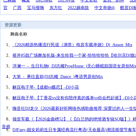
巴舞曲
喊麦
伤心情歌
2023抖音
中文老歌
皇冠一刻钟
沈
官
广西
宝马慢嗨
东方红
2022越南鼓
中文串烧dj
酷音DJ
资源更新
舞曲名称
1、
《2026精选热播流行民谣（滴答）电音车载串烧》Dj_Anson_Mix
2、
摇并85鼓广场舞加长版-来生给我一个家-恰恰恰恰恰【哈尔滨DJ
3、
洋澜一_-_生日礼物(_DJ志權ProgHouse_)无心睡眠鼓国语女原创Mi
4、
大笨_-_勇往直前(DJ志權_Dance_)粤语男原创Mix
5、
解压电子琴-【成都vs蝶恋】-DJ小花
6、
解压电子琴-【丁香花vs没有你陪伴真的孤单vs你会想起谁】-DJ小
7、
嗨音社DJ龙少《2026最新好听网络伤感歌曲推荐·深爱过的人一生
8、
领音车载《【2026金曲榜52】《【白兰鸽的绝情酒专辑SQ版】
音师
9、
DJFany-靓女莉莉生日专属经典流行粤语(天命最高)潮流摇摆节奏