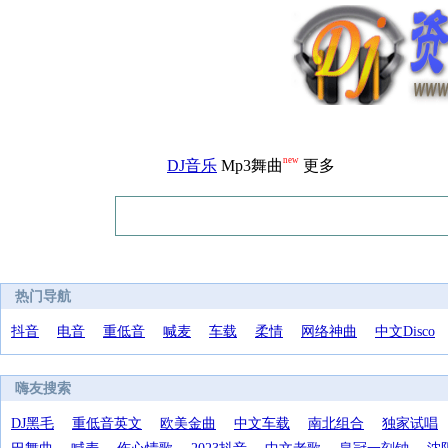
new
DJ音乐
Mp3舞曲
更多
热门导航
抖音
电音
重低音
喊麦
车载
柔情
网络神曲
中文Disco
嗨友搜索
DJ黑毛
重低音英文
欧美金曲
中文车载
南北组合
独家试唱