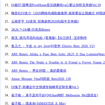
23、
Dj彪仔-国粤语ProgHouse音乐跳舞街vs心要让你听见串烧Vol.39
24、
嗨音社DJ龙少《2026网络伤感歌曲推荐·就算爱会让我难过·对唱
25、
云南罗平_DJ龙泡_经典超然2026扣鼓中文串烧5
26、
2K26.7y24r碟-Dj东东Remix
27、
探戈_踏马寻花向自由_(雷鬼版)【白兰的】-宝剑制作
28、
鱼儿七_-_卡农_to_my_love(Dj觉华_Electro_Rmx_2026_V2)
29、
ARS_Remix_Alisha_x_Paso_Bem_Solto_2K25_ft_Daa_LeemingWart_
30、
ARS_Remix_The_Night_x_Trouble_Is_A_Friend_x_Forver_Young
31、
ARS_Remix_-_男女对唱_-_真的爱着你
32、
Anson_Mixtape_Vina玛田鼓_Rmx2026_150
33、
DJ兔子-热播全中文情感专辑峰哥定制专属Vol.5
34、
崔子格_-_来不及对不起(DjEthan翊轩_Melbourne_Mix国语女)
35、
崔子格_-_情未央(JAMASTER_A_Mix)