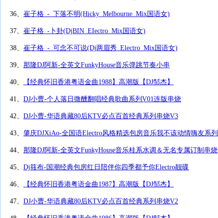
36、
崔子格_-_下落不明(Hicky_Melbourne_Mix国语女)
37、
崔子格_-卜卦(DjBIN_EIectro_Mix国语女)
38、
崔子格_-_可念不可说(Dj两眉秀_Electro_Mix国语女)
39、
那隆DJ阿新-全英文FunkyHouse音乐弹跳节奏小串
40、
【经典怀旧香港粤语金曲1988】高潮版【DJ邹杰】
41、
DJ小曹-个人落日微醺翻唱经典歌曲系列V01连版串烧
42、
DJ小曹-华语典藏80后KTV必点百首经典系列串烧V3
43、
肇庆DJXiAo-全国语Electro风格精选包房音乐我不该动情嗨友系列
44、
那隆DJ阿新-全英文FunkyHouse音乐桂系水调＆无名专属订制串烧
45、
Dj筱布-国潮经典包房红日陪伴你四季都予你Electro靓碟
46、
【经典怀旧香港粤语金曲1987】高潮版【DJ邹杰】
47、
DJ小曹-华语典藏80后KTV必点百首经典系列串烧V2