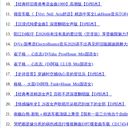
10、
【经典怀旧香港粤语金曲1989】高潮版【DJ邹杰】
11、
领音车载《【Vivi_Nell_Aria舒适】精选中英文LakHouse音乐T
12、
【沉浸式纯爱金曲】深度翻唱女声版【DJ邹杰】_
13、
阳江DJ权仔【2026你有没有真的爱过我《空灵鼓》享受极限魅力
14、
DjVz-国粤语ElectroBounce音乐2026讲不出再见怀旧版蹦迪跳舞
15、
崔子格_-_心乱乱(DjYaha_ProgHouse_Mix国语女)
16、
崔子格_-_心乱乱_(Dj阿福_CLUB_Mix国语女)
17、
【史诗音景】穿越时空撼动心灵的管弦乐【DJ邹杰】
18、
格格_-_火苗(Dj阿玮_FunkyHouse_Mix国语女)
19、
【经典粤语精选女声】百听不厌深度翻唱版【DJ邹杰】_
20、
【情感编年史】26首女声歌唱尽从暗恋到放下的全部【DJ邹杰】
21、
南极白熊-新歌＋精选车载顶级上乘货【我有一亩三分地当个自由仙
22、
哭吧都是缘分惹的祸伤感流行慢摇舞曲DJ打碟套曲车载_CD1745(横州