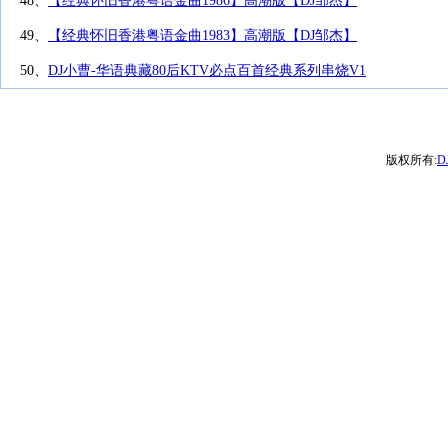
48、
【经典怀旧香港粤语金曲1986】高潮版【DJ邹杰】
49、
【经典怀旧香港粤语金曲1983】高潮版【DJ邹杰】
50、
DJ小曹-华语典藏80后KTV必点百首经典系列串烧V1
版权所有:
D