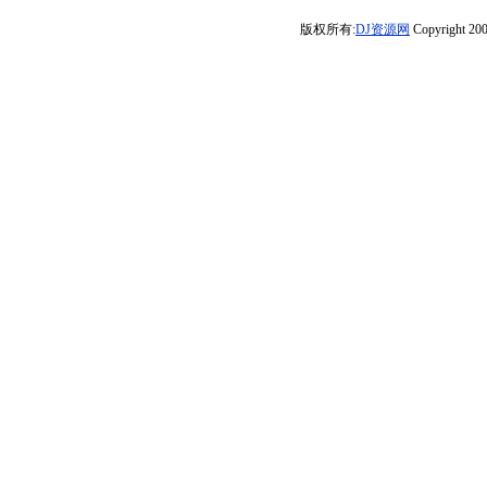
载收费商业
《FunkyHouse》
版权所有:
DJ资源网
Copyright 200
Mix》河南Dj彦
享受极限魅力车
航
载dj大碟】