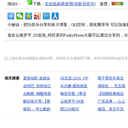
地址6：
下载：
右击鼠标再使用[目标另存为]
速度：
小秘诀：把Dj音乐分享到各大博客，QQ空间，朋友圈等等.可以加速
喜欢云南罗平_DJ龙泡_特区系列FunkyHouse大碟可以通过分享
以上地址系自动搜索生成的结果，排列仅为方便使用下载，本站与内容的出处无关
相关搜索
柔情动听·发烧女
DJ天涯-2018《中
两千零玖年英文
声《你是我的传
吉特巴_别和自己
文电音慢摇【不
水兵舞-爱的就是
极品跳舞大碟
谭校长_-_无言感
说》车载大碟-酷
过不去_(DJ阿能
点帕斯_蝴蝶燕双
仅仅是喜欢】开
你-思雨vs龙宇星
嗨音车载《粤语
激(Dj菜仔_Dj小
【回顾经典精品
音领域-dj贝奇
版)【肖雨蒙】-
飞_(对唱版)【杰
解压电子琴-【爱
车必放的中文车
（太原-王源制
老歌新打【宇宙
云南罗平-DJ龙
秋
商业慢摇超重低
广东吴勇_-_心上
mix
宝剑制作
哥哥、章芮晗】-
在深秋vs纸飞机
慢四_-_申公豹的
载大碟》
作）
最强】如果想开
泡-卸姐专用中文
阳江DJ权仔
_ProgHouse_Mix
音】2024【DJ邹
伊犁(DJ欧东
慢四、老天不负
宝剑制作
vs戏凤】-DJ小花
命_(苍狼)『默寫
心·跟上我节奏去
收费情感大碟75
【2026流行包厢
粤语男)
杰】
_Electro2026)
有心人【冯海
制作』
旅行·超嗨劲爆车
全国语空灵鼓
龙】