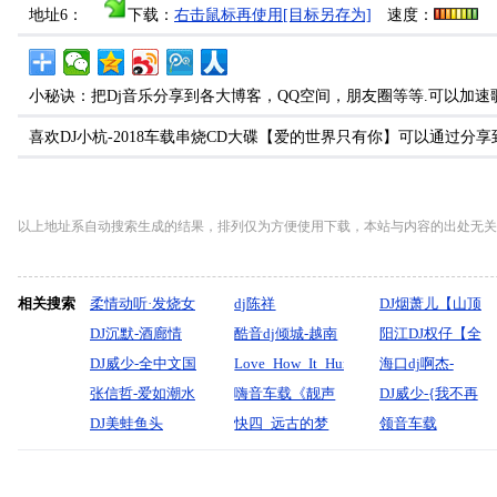
地址6：
下载：
右击鼠标再使用[目标另存为]
速度：
小秘诀：把Dj音乐分享到各大博客，QQ空间，朋友圈等等.可以加速
喜欢DJ小杭-2018车载串烧CD大碟【爱的世界只有你】可以通过
以上地址系自动搜索生成的结果，排列仅为方便使用下载，本站与内容的出处无关
相关搜索
柔情动听·发烧女
dj陈祥
DJ烟萧儿【山顶
声《你是我的传
DJ沉默-酒廊情
酷音dj倾城-越南
上的歌-岁月神
阳江DJ权仔【全
说》车载大碟-酷
歌-太湖船（林玉
DJ威少-全中文国
鼓【漂洋过海来
Love_How_It_Hurts_（Tekno_Remix）
偷-往后余生》火
英文弹跳上头
海口dj啊杰-
音领域-dj贝奇
英）
粤语(探故知)无
张信哲-爱如潮水
看你_画离弦_新
DjGibz(1)
嗨音车载《靓声
爆动感精品串烧
《VinaHouse》享
dj2025年精心制
DJ威少-{我不再
mix
心睡眠鼓2026私
（DJ杨小林版）
DJ美蛙鱼头
东泰_戏说因果】
妹妹【车载发
快四_远古的梦
受极限魅力车载
作全中文热播
是特别关注.到了
领音车载
人定制车载串烧
【2026精心打造
Vietnam慢摇舞曲
烧】明明知道相
（哈达制作）
DJ大碟】
CLUB国语广场
一无所有的年纪.
2025《最新好听
(DJ威少
必嗨】热播中文
串烧
思苦·风中有朵雨
舞跳舞串烧
我没有港湾避风}
中文慢摇Dj·这个