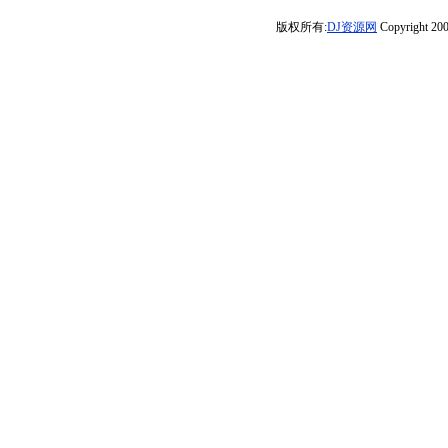
_ProgHouse_2026_Rmx_V1)
ElectroMix网络
做的云·2大柔情
车载连版HIFI发
世界需要温暖忘
版权所有:
DJ资源网
Copyright 200
神曲专辑《私人
女声HIFI串烧》-
烧流行音乐DJ娱
记了你发的誓
版本》独家音乐
河南Dj彦航
乐网独家
言》定西Dj小苏
串烧To.8
ReMix