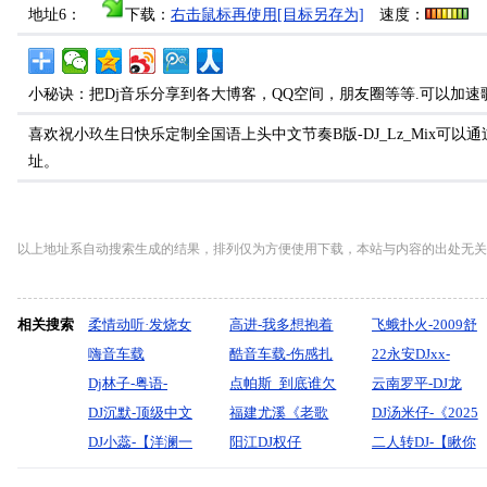
地址6：
下载：
右击鼠标再使用[目标另存为]
速度：
小秘诀：把Dj音乐分享到各大博客，QQ空间，朋友圈等等.可以加速
喜欢祝小玖生日快乐定制全国语上头中文节奏B版-DJ_Lz_Mix可
址。
以上地址系自动搜索生成的结果，排列仅为方便使用下载，本站与内容的出处无关
相关搜索
柔情动听·发烧女
高进-我多想抱着
飞蛾扑火-2009舒
声《你是我的传
嗨音车载
你哭
酷音车载-伤感扎
适版本
22永安DJxx-
说》车载大碟-酷
2024《刷唞音
Dj林子-粤语-
DJ_YONG_REMIX
心情歌《昨夜的
点帕斯_到底谁欠
(DJROWEI
2025-VIP（心已
云南罗平-DJ龙
音领域-dj贝奇
Live合唱版38碟
ProgHouse有钱不
DJ沉默-顶级中文
酒清晨的粥情·
了谁的爱情债
福建尤溪《老歌
REMIX)
经碎了，不想再
泡-精选
DJ汤米仔-《2025
mix
全景音效（虎）
去北上广落难必
DJ-阿哥阿妹不分
DJ小蕊-【洋澜一
罪》中文车载靓
（哈达制作）
翻唱电子琴伴奏.
阳江DJ权仔
爱谁了）专属
Electronics沈风
最新最火》【童
二人转DJ-【瞅你
无悔爱过这一程
闯防城港.精选串
开
老歌翻唱】No.3
碟-Dj小峰
母藽.妈妈的吻.梅
【2026为爱痴狂
中文慢摇大碟68
年老家见一面少
那损色勾心的