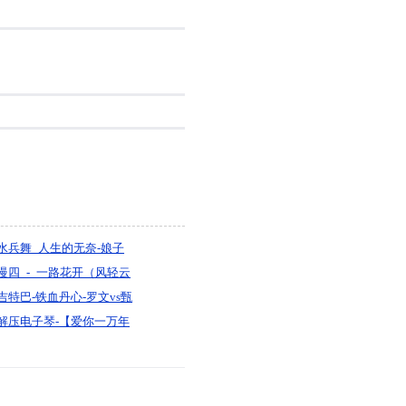
水兵舞_人生的无奈-娘子
流浪歌手(DJ版)无心制作
慢四_-_一路花开（风轻云
淡）『默寫制作』
吉特巴-铁血丹心-罗文vs甄
妮3（太原-王源制作）
解压电子琴-【爱你一万年
vs别让我一个人醉vs陪你
一起变老】-DJ小花