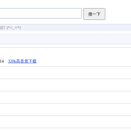
搜一下
(*∩_∩*)′
/14
320k高音质下载