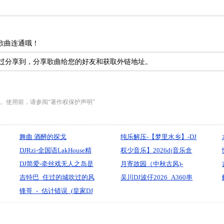
歌曲连通哦！
以通过分享到，分享歌曲给您的好友和获取外链地址。
。使用前，请参阅“著作权保护声明”
舞曲 酒醉的探戈
纯乐解压-【梦里水乡】-DJ
DJRzi-全国语LakHouse精
小花
权少音乐】2026dj音乐盒
选定制迷幻竹子超重低音
DJ简爱-牵丝戏无人之岛是
vip专享完整版畅听歌曲(是
月寄故园（中秋古风)-
试音串烧
你的大哥阿孤独车载串烧
吉特巴_住过的城吹过的风
你没选我啊国粤语Electro
djlongtang2025mix_（已
吴川DJ波仔2026_A360串
ProgHouse-Rmx
_(DJ默涵版)【王爱华】-宝
锋哥_-_估计错误_(皇家DJ
情感音乐排行榜78专辑领
母带化）
烧《5小时Lakhouse》132
剑制作
权少ProgHouse_)Remix版
音车载-嗨音社皇家DJ志權
速_中英文Lakhouse串烧