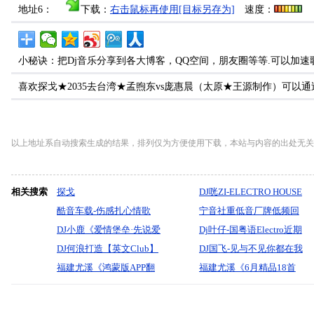
地址6：
下载：
右击鼠标再使用[目标另存为]
速度：
小秘诀：把Dj音乐分享到各大博客，QQ空间，朋友圈等等.可以加速
喜欢探戈★2035去台湾★孟煦东vs庞惠晨（太原★王源制作）可
以上地址系自动搜索生成的结果，排列仅为方便使用下载，本站与内容的出处无关
相关搜索
探戈
DJ咣ZI-ELECTRO HOUSE
酷音车载-伤感扎心情歌
REMIX(灵感之作)
宁音社重低音厂牌低频回
《作废约定深情泪落在无
DJ小鹿《爱情堡垒·先说爱
溯柏林音乐节主阵列尖端
Dj叶仔-国粤语Electro近期
情枕》车载靓碟-Dj小峰
的人为什么先离开》等热
DJ何浪打造【英文Club】
装备集体自爆-DJ余意
热播那一刻不要忘记我爱
DJ国飞-见与不见你都在我
播歌曲
2025【震撼节奏】精选极
福建尤溪《鸿蒙版APP翻
你慢摇串烧
心里vs我给你最后的爱是
福建尤溪《6月精品18首
品电子舞曲车载大碟
唱CD。（粤语翻唱。极品
不打扰-2025全新网络热播
（无损音乐_曲目）翻唱老
柏林之声）重金打造。福
伤感情歌精选集-超强立体
歌与你分享。为什么相爱