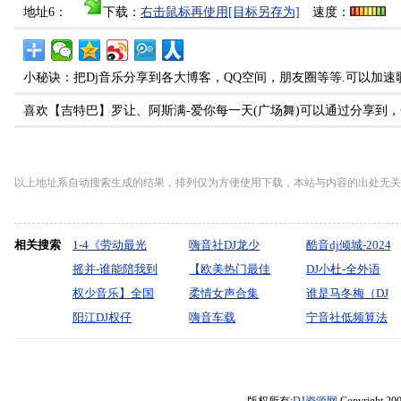
地址6：
下载：
右击鼠标再使用[目标另存为]
速度：
小秘诀：把Dj音乐分享到各大博客，QQ空间，朋友圈等等.可以加速
喜欢【吉特巴】罗让、阿斯满-爱你每一天(广场舞)可以通过分享到
以上地址系自动搜索生成的结果，排列仅为方便使用下载，本站与内容的出处无关
相关搜索
1-4《劳动最光
嗨音社DJ龙少
酷音dj倾城-2024
荣》五一节专辑
摇并-谁能陪我到
《中文弹鼓车载
【欧美热门最佳
越南音乐
DJ小杜-全外语
（添加了1234）
最后-王馨（太
权少音乐】全国
慢摇（离开又出
Deep_House抖·
柔情女声合集
HOUSE_LAK深
FK电音心动的声
谁是马冬梅（DJ
原-王源制作）
语经典情歌翻唱
阳江DJ权仔
现）ProgHouse3
音女声神曲】
嗨音车载
宅混音舞曲串烧
音就是这旋律慢
余意Remxi）A版
宁音社低频算法
洋澜一连版音乐
【2026全粤语忘
小时40分串烧
2026【DJ邹杰】
2026《夜店音乐
摇串烧
超重低音串烧没
飙升榜74专辑领
情冷雨夜
硬核
有任何音响能撑
音车载-嗨音社皇
《LakHouse》享
Hardstyle（你知
过前奏全球召回