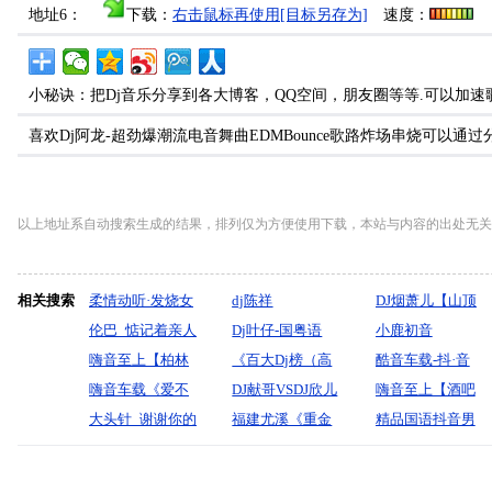
地址6：
下载：
右击鼠标再使用[目标另存为]
速度：
小秘诀：把Dj音乐分享到各大博客，QQ空间，朋友圈等等.可以加速
喜欢Dj阿龙-超劲爆潮流电音舞曲EDMBounce歌路炸场串烧可以
以上地址系自动搜索生成的结果，排列仅为方便使用下载，本站与内容的出处无关
相关搜索
柔情动听·发烧女
dj陈祥
DJ烟萧儿【山顶
声《你是我的传
伦巴_惦记着亲人
Dj叶仔-国粤语
上的歌-岁月神
小鹿初音
说》车载大碟-酷
盼团圆【肖雨
嗨音至上【柏林
Electro近期热播
《百大Dj榜（高
偷-往后余生》火
《140BPM能飚
酷音车载-抖·音
音领域-dj贝奇
蒙】-宝剑制作
之声车载旗舰店2
嗨音车载《爱不
姑娘别哭泣vs有
质量VinaHouse)
DJ献哥VSDJ欣儿
爆动感精品串烧
200迈的爱车·这
最火动感DJ《情
嗨音至上【酒吧
mix
季·越南鼓汽车音
释手【唞音热播
大头针_谢谢你的
一种爱叫做放手
电音串烧7》
mix2025新春贺
福建尤溪《重金
孩子疯了·功夫
网人心经得起几
中场高端大气榜
精品国语抖音男
乐全英文⑩碟】
DJ】别辜负我一
爱__DJ志坚
慢摇串烧
Dj_Anson_Mix
岁【快乐到鼠大
购买。FK合集_
摇》-dj小鹿
次伤只要有你》
单·全英文
人歌最后一滴泪
DJ小飞
生不打扰vs没你
_MIX
团圆把酒倒满】
热门音乐。汽车
车载靓碟-Dj小峰
Mashup歌路串
咚鼓慢摇超重低