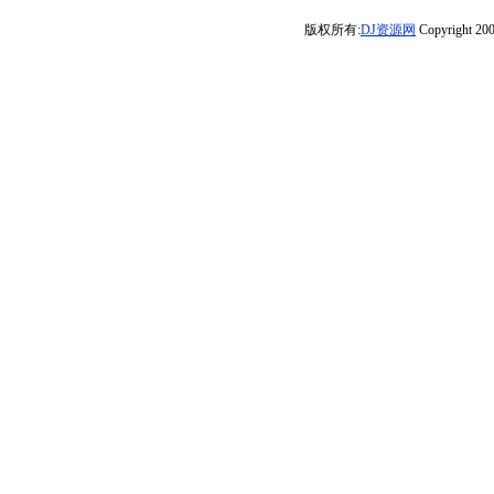
的人生我不敢赌
中文慢摇串烧
自驾游车载串烧
烧】DJ小飞
音车载CD983(横
版权所有:
DJ资源网
Copyright 200
车载AI动感串
EIectro
第二代》福建DJ
州DJ98Mix)
烧》-河南Dj彦航
阿财