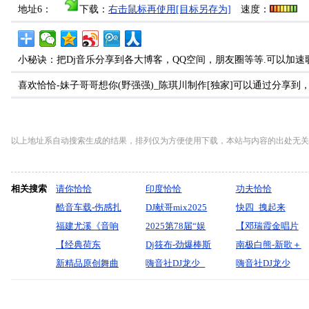
地址6：
下载：
右击鼠标再使用[目标另存为]
速度：
小秘诀：把Dj音乐分享到各大博客，QQ空间，朋友圈等等.可以加速
喜欢恰恰-妹子哥哥想你(野强强)_陈琪川制作[独家]可以通过分享
以上地址系自动搜索生成的结果，排列仅为方便使用下载，本站与内容的出处无关
相关搜索
请你恰恰
印度恰恰
功夫恰恰
酷音车载-伤感扎
DJ献哥mix2025
快四_拽起来
心情歌《红尘网
福建尤溪《音响
精选全新英文早
2025第78届“娱
_【漫天雨】-宝
【邓瑞霞金唱片
无论多痛都要放
母音。极品HIFI-
【经典荷东
场慢摇串烧
乐杯”中文慢摇荷
Dj筱布-劲爆棒斯
剑制作
粤语经典金曲女
南极白熊-新歌＋
手》车载靓碟-Dj
宝丽金。柏林之
DiscoModernTalking
新精品原创舞曲
proghouse
塘月色只为和你
金链大大条左手
嗨音社DJ龙少_
声】2026【DJ邹
精选流行热播中
嗨音社DJ龙少
小峰
声怀旧老歌车载
新鼓点】
吉特巴86鼓广场
守候那皎白月光
带Melbourne靓
中文Porg舞曲精
杰】
文舞曲【我来自
《秀舞慢摇专用
大碟》DJ刘玉蓉
2024【DJ邹杰】
舞版-想你想你想
ProgHouse音乐榜
碟
选《我真怕自己
某个小镇某个小
（我寻得了奥