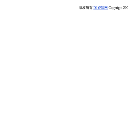
你想你-方辰(哈
串烧大赛-Dj筱布
哪天倒下》弹鼓
村.一世红尘.千年
秘）体验秀专用
版权所有:
DJ资源网
Copyright 200
尔滨DJ旗总音乐
车载DJ串烧
缘.冤枉】
皇朝版v40辑串
工作室独家制作)
烧》