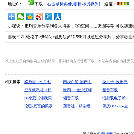
地址6：
下载：
右击鼠标再使用[目标另存为]
速度：
小秘诀：把Dj音乐分享到各大博客，QQ空间，朋友圈等等.可以加速
喜欢平四-轻松了-伊然(小岩想法)627-59b可以通过分享到，分享
以上地址系自动搜索生成的结果，排列仅为方便使用下载，本站与内容的出处无关
相关搜索
赵乃吉-_七月七
南极白熊-国产中
拉六步_没出息
日晴_DJ（朔州
空灵鼓私货《长
文弹跳电子鼓精
慢四_-_金沙江畔
_(本来应该从从
领音车载
DJ阿星MIX
城_美丽的神话_
DJ小蕊《伴我闯
选【喀什葛尔的
一杯红酒（齐旦
领音车载
容容游刃有余)
《【2025音乐榜
镭射双电子琴-
撕夜_约定_喜欢
荡》3D环绕歌曲
伦巴-寂寞的风寂
胡杨.一笑倾城.初
布）『默寫制
2025《最新精选
蒲音社﹣精选经
【小鱼干】-宝剑
69】《【硬核酒
【青山白云随风
肇庆DJXiAo-全
你》精选包房
串烧
寞的雪（王娜）
恋】
作』
好听中文热歌Dj·
典聆听好声音旋
制作
吧超爽炸场歌路
传】-DJ小花
粤语Electro风格
clun串烧-DJ棒棒
『默寫制作』
我等你等到雪花
侣节奏歌曲《不
专辑SQ版】》中
精选包房港风新
满天飞爱你什么
泪流不回头》制
英文ClubHouse
旧音乐五月NO.2