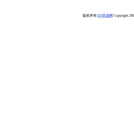
(Dj音少Mix)
曲18首车载
蹦迪王一飞冲天
邹杰】
文车载-中国-长
心碎·问情伤·夜
(2026.3-Mix)
上劲风暴MUSIC
春小齐音乐传媒
空空·心痛痛·烟
版权所有:
DJ资源网
Copyright 200
慢摇大碟
入肺·酒入魂·夜
夜熬】DJ阿本FK
专辑》颍上DJ虹
君