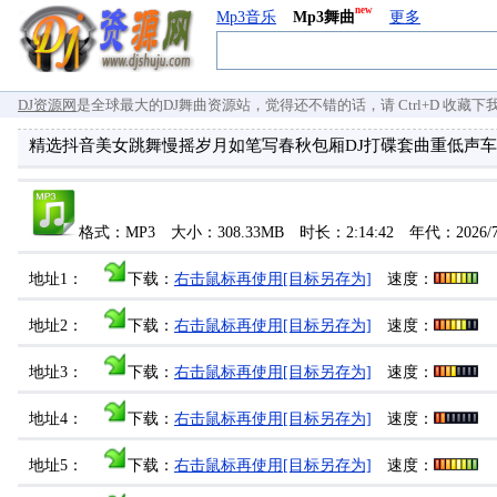
new
Mp3音乐
Mp3舞曲
更多
DJ资源网
是全球最大的DJ舞曲资源站，觉得还不错的话，请 Ctrl+D 收藏下我们 `
精选抖音美女跳舞慢摇岁月如笔写春秋包厢DJ打碟套曲重低声车载CD1
格式：MP3 大小：308.33MB 时长：2:14:42 年代：2026/
地址1：
下载：
右击鼠标再使用[目标另存为]
速度：
地址2：
下载：
右击鼠标再使用[目标另存为]
速度：
地址3：
下载：
右击鼠标再使用[目标另存为]
速度：
地址4：
下载：
右击鼠标再使用[目标另存为]
速度：
地址5：
下载：
右击鼠标再使用[目标另存为]
速度：