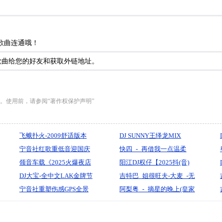
歌曲连通哦！
分享歌曲给您的好友和获取外链地址。
。使用前，请参阅“著作权保护声明”
飞蛾扑火-2009舒适版本
DJ SUNNY王绎龙MIX
(DJROWEI REMIX)
宁音社红歌重低音迎国庆
快四_-_再借我一点温柔
折叠进击术立体声专攻车
领音车载《2025火爆夜店
（笑天（DJ版）『默寫制
阳江DJ权仔【2025抖(音)
载空间压缩炸弹DJ余意
【国潮土嗨Disco.Bounce
DJ大宝-全中文LAK金牌节
作』
精选中文劲嗨《Electro》
吉特巴_姐很旺夫-大麦_-无
硬核劲电NO.11】弹跳重低
奏抖音摇太空慢摇百变节
宁音社重塑伤感GPS全景
享受极限魅力车载dj串
心制作
阿梨粤_-_摘星的晚上(皇家
音》(Dj音少Mix)
奏MUSIC慢摇大碟
5.1声道歌声下混引导你驶
烧》】
DJ权少_Electro_)Mix版
向意境中么个特定地点的