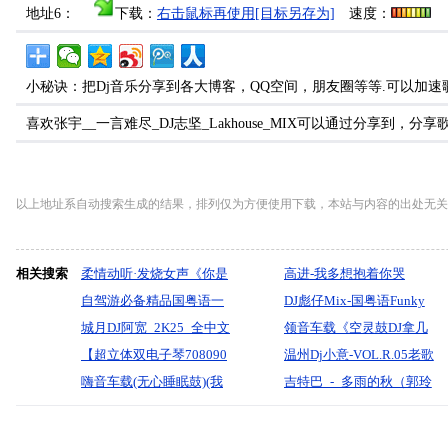
地址6：
下载：
右击鼠标再使用[目标另存为]
速度：
小秘诀：把Dj音乐分享到各大博客，QQ空间，朋友圈等等.可以加速
喜欢张宇__一言难尽_DJ志坚_Lakhouse_MIX可以通过分享到，
以上地址系自动搜索生成的结果，排列仅为方便使用下载，本站与内容的出处无关
相关搜索
柔情动听·发烧女声《你是
高进-我多想抱着你哭
我的传说》车载大碟-酷音
自驾游必备精品国粤语一
DJ_YONG_REMIX
DJ彪仔Mix-国粤语Funky
领域-dj贝奇mix
生海阔天空Q空灵鼓包房
城月DJ阿宽_2K25_全中文
打造路边的花沉默自顾自
领音车载《空灵鼓DJ拿几
DJ打碟套曲慢摇车载
国粤语electro_罗文_黄昏_
【超立体双电子琴708090
凋落咚鼓串烧
块钱槟榔过来给我【六星
温州Dj小意-VOL.R.05老歌
CD1729(横州DJ98Mix)
近期抖音热播热门流行慢
年代精选经典】2025【DJ
嗨音车载(无心睡眠鼓)(我
街里·我曾像个傻子一样·心
专辑.精制车载伤的彻底.那
吉特巴_-_多雨的秋（郭玲
摇串烧
邹杰】
要找到你.爱你一万年.一首
碎的梦】》颍上DJ虹君
么爱你ELe串烧
(DJ版）『默寫制作』
歌的时间)2025④月全力打