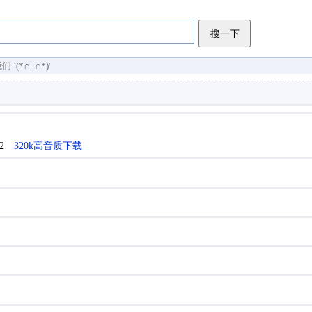
搜一下
(*∩_∩*)′
7/2
320k高音质下载