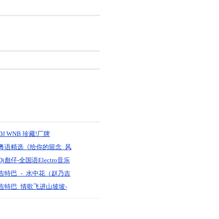
DJ WNB 珍藏!厂牌
MEGAMIX极
粤语精选《给你的留念_风
中的恋人_生命诺等候》车
Dj彪仔-全国语Electro音乐
载连版串烧-DJ棒棒
年少无知多少青春已逝去
吉特巴_-_水中花（赵乃吉
打碟实录串烧
（温柔版）『默寫制作』
吉特巴_情歌飞进山坡坡-
王成勇（DJ版）无心制作