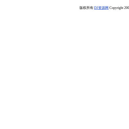
低音车载
版权所有:
DJ资源网
Copyright 200
CD1714(横州
DJ98Mix)