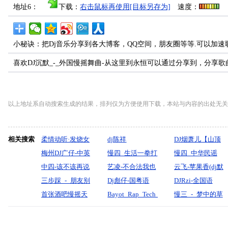
地址6：
下载：
右击鼠标再使用[目标另存为]
速度：
小秘诀：把Dj音乐分享到各大博客，QQ空间，朋友圈等等.可以加速
喜欢DJ沉默_-_外国慢摇舞曲-从这里到永恒可以通过分享到，分享
以上地址系自动搜索生成的结果，排列仅为方便使用下载，本站与内容的出处无关
相关搜索
柔情动听·发烧女
dj陈祥
DJ烟萧儿【山顶
声《你是我的传
梅州DJ广仔-中英
慢四_生活一拳打
上的歌-岁月神
慢四_中华民谣
说》车载大碟-酷
文Electro精选内
中四-该不该再说
碎了我【祁隆】-
艺凌-不合法我也
偷-往后余生》火
_(南北的路你要
云飞-苹果香(dj默
音领域-dj贝奇
部私货上头跳舞
我爱你-李英（太
三步踩_-_朋友别
宝剑制作
爱你(DJ欧东-
Dj彪仔-国粤语
爆动感精品串烧
走一走)-王佳音-
涵版)
DJRzi-全国语
mix
大碟第三碟串烧
原-王源制作）
哭（陈影）『默
首张酒吧慢摇天
Electro2024)
Electro音乐再见
Bayot_Rap_Tech_Buonce_DjJeromeKmc
无心制作
LakHouse明天过
慢三_-_梦中的草
寫制作』
亮文化DJ打碟套
青春2026主打劲
后爱到尽头超重
原（云飞）『默
曲沧海一声笑重
爆串烧
低音试音串烧
寫制作』