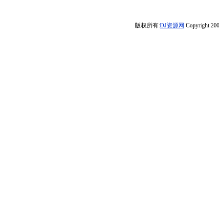
对天发过誓·此后
茂名_DJ志哥哥
载dj大碟】
式开启快乐起程
进村必备慢摇舞
永远属于我一
Melbourne_Mix
DJ串烧
流行车载音乐
版权所有:
DJ资源网
Copyright 200
人》定西Dj小苏
粤语男)
CD1635(横州
ReMix
DJ98Mix)