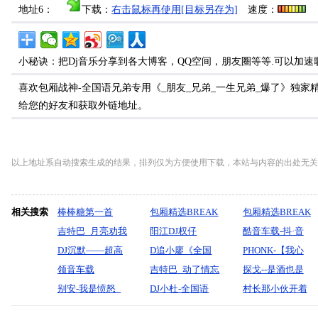
地址6：
下载：
右击鼠标再使用[目标另存为]
速度：
小秘诀：把Dj音乐分享到各大博客，QQ空间，朋友圈等等.可以加速
喜欢包厢战神-全国语兄弟专用《_朋友_兄弟_一生兄弟_爆了》独家精
给您的好友和获取外链地址。
以上地址系自动搜索生成的结果，排列仅为方便使用下载，本站与内容的出处无关
相关搜索
棒棒糖第一首
包厢精选BREAK
包厢精选BREAK
吉特巴_月亮劝我
BEAT&HOUSE慢
阳江DJ权仔
BEAT
酷音车载-抖·音
别难过【燕宝
DJ沉默——超高
嗨
【2026流行热播
D追小廖《全国
最热慢嗨DJ《想
PHONK-【我心
儿】-宝剑制作
音质电子琴DJ-长
领音车载
空灵鼓迷幻专辑
语第三季抖音流
吉特巴_动了情忘
你的心痛不该再
永恒】-DJ小花
探戈--是酒也是
江之歌
2025《最新精选
别安-我是愤怒_
《FunkyHouse》
行串烧作品》
了疼-发子(DJ版)
DJ小杜-全国语
想你》车载靓碟-
泪--陈琪川制作
村长那小伙开着
中文车载Dj·你曾
可否冲破(2026-
享受极限魅力车
无心制作
Lak音乐车载模
Dj小峰
奔驰E300回来了