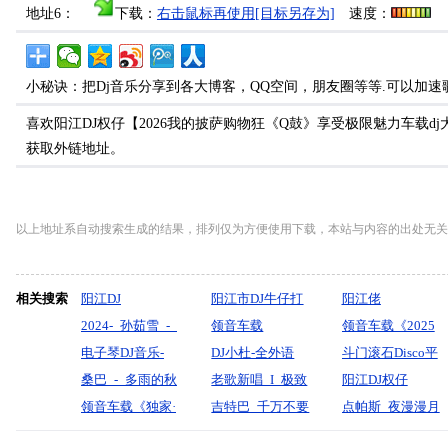
地址6：
下载：
右击鼠标再使用[目标另存为]
速度：
小秘诀：把Dj音乐分享到各大博客，QQ空间，朋友圈等等.可以加速
喜欢阳江DJ权仔【2026我的披萨购物狂《Q鼓》享受极限魅力车载
获取外链地址。
以上地址系自动搜索生成的结果，排列仅为方便使用下载，本站与内容的出处无关
相关搜索
阳江DJ
阳江市DJ牛仔打
阳江佬
2024-_孙茹雪_-_
造高潮串烧
领音车载
领音车载《2025
听闻远方有你(沈
电子琴DJ音乐-
KEIQU.C
2026【峰哥精选
DJ小杜-全外语
火爆中文伤感老
斗门滚石Disco平
阳风)
【别再让我们相
桑巴_-_多雨的秋
定制全中文弹跳
《弹跳·宇宙·重
老歌新唱_I_极致
歌【找一个字代
安夜现场.Dj东东
阳江DJ权仔
【DJGUOTOU辉
遇】-DJ小花
（郭玲(DJ版）
领音车载《独家·
专辑】
低音硬核土嗨》
HIFI-Res磁性发
吉特巴_千万不要
替】越鼓弹跳
Mc响仔
【2026流行热播
点帕斯_夜漫漫月
_ReMix】国语女
『默寫制作』
双声道合唱DJ完
Dj_L·Z_Remix
V16串烧
烧女声车载试音
瞧不起农民【刘
LakHouse重低
乌兰巴托的夜
弯弯-孙茹雪-无