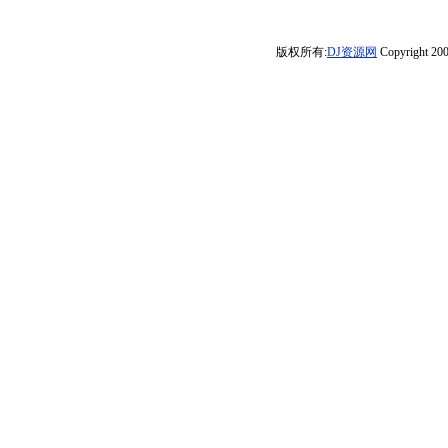
声
美版【搀扶·情网
_DJ@luxun
晓娟】-宝剑制作
音》(Dj红仔Mix)
《今生啊多相
心制作
2025·新版战马·
见》享受极限魅
版权所有:
DJ资源网
Copyright 200
苹果香·放纵·你
力车载大碟】
看时间等过
谁】》颍上DJ虹
君