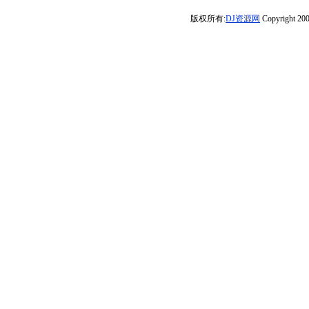
_Remix）
来到金虎夜国际
版权所有:
DJ资源网
Copyright 200
串烧