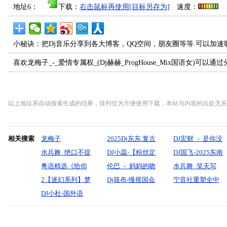
地址6：
下载：
右击鼠标再使用[目标另存为]
速度：
小秘诀：把Dj音乐分享到各大博客，QQ空间，朋友圈等等.可以加速
喜欢龙梅子_-_爱情专属权_(Dj赫赫_ProgHouse_Mix国语女
以上地址系自动搜索生成的结果，排列仅为方便使用下载，本站与内容的出处无关
相关搜索
龙梅子
2025Dj东东.复古
DJ宏财_-_是你没
水兵舞_绝口不提
大碟经典放送
DJ小蕊-【粉丝定
选我啊”(DJ空灵
DJ国飞-2025东南
你【王娜】-宝剑
粤语精选《给你
制】杰伦专辑DJ
伦巴_-_妈妈的吻
鼓
亚商业酒吧超强
水兵舞_笑天写
制作
的留念_风中的恋
2【迷幻系列】梦
串烧
_(卓依婷）『默
Dj筱布-慢摇国会
FunkyHouse_Mix
中场重低音精品
意-寻遍山河不见
宁音社重塑全中
人_生命诺等候》
幻轩尼诗Vol.5_
DJ小杜-国外语
寫制作』
鼓好想谈恋爱QQ
国语男)
立体声精品串烧
卿（哈达制作）
文
车载连版串烧-DJ
最美丽的花说唱
Vina音乐私人定
爱的时代
舞曲大碟
棒棒
（DJ阿鱼
制欢迎各位兄弟
ProgHouse串烧