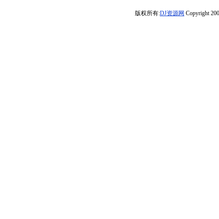
小花
歌精选合集-8声
碟5
尿点咚咚
Electro慢摇串烧
版权所有:
DJ资源网
Copyright 200
道超强立体声精
FunkyHouse车载
品车载连版大碟
串烧(DJ威少
_Rmx_2025V_4)