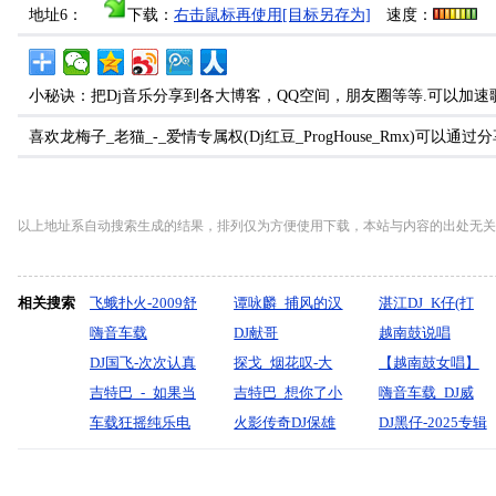
地址6：
下载：
右击鼠标再使用[目标另存为]
速度：
小秘诀：把Dj音乐分享到各大博客，QQ空间，朋友圈等等.可以加速
喜欢龙梅子_老猫_-_爱情专属权(Dj红豆_ProgHouse_Rmx)
以上地址系自动搜索生成的结果，排列仅为方便使用下载，本站与内容的出处无关
相关搜索
飞蛾扑火-2009舒
谭咏麟_捕风的汉
湛江DJ_K仔(打
适版本
嗨音车载
子CLUB(DJ阿松
DJ献哥
造光棍好苦MIX)
越南鼓说唱
(DJROWEI
2026《新福鼓精
DJ国飞-次次认真
_RMX)
mix2025【一百
探戈_烟花叹-大
伤感中文CLUB
_Sex_On_The_Bea
【越南鼓女唱】
REMIX)
选辑（风飞沙vs
次次教训vs感情
吉特巴_-_如果当
万个可能你不是
潞_-无心制作
吉特巴_想你了小
_DJ_HUY_ANTON
发烧女声_-_旧梦
嗨音车载_DJ威
爱情鸟）男人哭
从来不是游
初没选错_(沧桑
车载狂摇纯乐电
真正的快乐】精
哥哥-雪(_dj版)无
火影传奇DJ保雄
不需记
少-全新中文国粤
DJ黑仔-2025专辑
吧不是罪车载
戏-2025全新网络
小杰）『默寫制
音-【循环序
选全新中文慢摇
心制作
_东南特区Q鼓系
_V.I.P_(RinV_Lak
语_月(假如真的
《晚星-客气-忆
House串烧》-DJ
流行扎心伤感情
作』
列】-DJ小花
歌单proghouse
列FunkyHouse大
粤语
再有约会)全程无
城》女声粤语