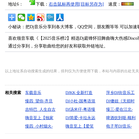
地址6：
下载：
右击鼠标再使用[目标另存为]
速度：
小秘诀：把Dj音乐分享到各大博客，QQ空间，朋友圈等等.可以加速
喜欢领音车载《【2025音乐榜2】精选Dj庭锋怀旧舞曲嗨大伤感Dis
通过分享到，分享歌曲给您的好友和获取外链地址。
以上地址系自动搜索生成的结果，排列仅为方便使用下载，本站与内容的出处无关
相关搜索
车载音乐
DJKK 全新打造
萍乡DJ街音乐工
慢四_望你-齐旦
轻松 沙发音乐串
DJ小杜-国粤语混
作室全新电摇
DJ傻妞《无损时
布_-无心制作
吉特巴_人生自古
烧
搭音乐让每一种
DJ汤米仔-粤语慢
尚嗨曲83》2024
慢三-爱在江北-
非坦途【影子】-
嗨音至上【独家
热爱都能在细节
歌连版海岸聲像
DJ简爱-卡拉永远
最热最新DJ歌曲
张可儿（太原-王
啤酒饮到呕-顺利
宝剑制作
私货Party版YY鼓
慢四_小村烟火-
里找到串烧
出品2026有些歌
OK钻石眼泪爆了
嗨音至上【爱笑
18首(2024.11-
源制作）
中特马(DJ欧东
电子琴DJ音乐-
·黄昏全中文车载
孙艺琪_-无心制
只听前奏就很心
全粤语车载串烧
的眼睛·中文流行
Mix)
_Electro)
【恋曲1990·捉泥