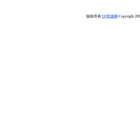
串烧大碟】DJ小
作
动港风女声版串
Electro-Rmx
Electro电子串
鳅】-DJ小花
飞
烧
烧】-DJ小飞
版权所有:
DJ资源网
Copyright 200