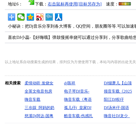
地址6：
下载：
右击鼠标再使用[目标另存为]
速度：
小秘诀：把Dj音乐分享到各大博客，QQ空间，朋友圈等等.可以加速
喜欢DJ小蕊-【好嗨哦】弹鼓慢摇串烧可以通过分享到，分享歌曲给
以上地址系自动搜索生成的结果，排列仅为方便使用下载，本站与内容的出处无关
相关搜索
柔情动听·发烧女
dj陈祥
DJ烟萧儿【山顶
声《你是我的传
全英文电音包房
电子琴DJ音乐-
上的歌-岁月神
领音车载《2025
说》车载大碟-酷
DJ打碟套曲电音
嗨音车载
【你看你看月亮
嗨音车载《粤语
偷-往后余生》火
经典中文【硬核
阳江DJ权仔
音领域-dj贝奇
包厢专用英文慢
2025《发烧车载
三步踩_阿妈的奶
的脸vs谁的眼泪
老歌新打【宇宙
孤儿仔(_皇家DJ
爆动感精品串烧
土嗨Bounce韩风
【2026梦的翅膀
DJ汤米仔-国语
mix
摇车载
红歌民歌（红星
茶香-阿古拉-无
慈溪Dj阿达-国粤
在飞】-DJ小花
最强】如果想开
权少
酷音车载-伤感扎
劲电】蹦迪嗨
受了伤爱河
FunkyHouse海岸
嗨音社DJ龙少_
CD1378(横州
照我去战斗）唱
心制作
语FunkyHouse音
心·跟上我节奏去
ProgHouse_Mix)
心情歌《累了痛
曲》(Dj红仔Mix)
《Prog慢嗨》享
聲像出品原来都
永不过时粤语系
DJ98Mix)
支山歌给党听
乐专辑一
旅行·超嗨劲爆车
粤语合唱
了半生已过不为
受极限魅力车载
是经典V69串烧
列《孤单背影》