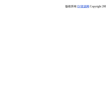
HIFI女声串烧大
载收费商业
生活谁想离开
大碟】
FunkyLAK串烧
版权所有:
DJ资源网
Copyright 200
碟》-DJ小雅
Mix》河南Dj彦
家》中文车载靓
航
碟-Dj小峰