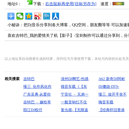
地址6：
下载：
右击鼠标再使用[目标另存为]
速度：
小秘诀：把Dj音乐分享到各大博客，QQ空间，朋友圈等等.可以加速
喜欢吉特巴_我的爱情关了机【影子】-宝剑制作可以通过分享到，
以上地址系自动搜索生成的结果，排列仅为方便使用下载，本站与内容的出处无关
相关搜索
吉特巴
漳州DJ啊艺-伤感
A62 新奇DJ阿彬
慢三_化作风化作
制作(被抛弃的
领音车载《【东
精选闽南语混音
DJ傻妞-DTS-
雨-大麦_-无心制
广东吴勇-从爱你
人)漫步9月情歌
南亚热播凌晨一
宁音社_-_兄弟一
制作CLUB
《HIFI极品测》
慢三_放开手舍不
作
到恨你（DJ欧东
吉特巴_-_嫁给草
全中文慢摇串烧
点的我】精选全
起飞（DJ余意
一般音响扛不住
华语歌坛性感女
得--杨一琪-无心
嗨音车载
版）
原郎_(魏嘉欣)
阳江DJ权仔
国语FunkyHouse
Remix）
（9D环绕）
复仇摇-【无限逼
声15首_珍藏合
制作
2024《高端老歌
【经典怀旧香港
『默寫制作』
【2026摇太阳大
音乐咚鼓车主最
近】-DJ小花
辑(2025.12-Mix)
DJ21首（月亮代
粤语金曲1987】
花轿《中文劲
爱87专辑》嗨音
表我的心）再回
高潮版【DJ邹