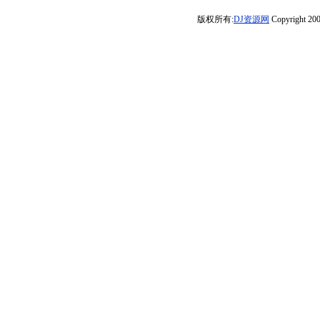
爆》享受极限魅
社皇家DJ志權DJ
首·因为爱所以爱
杰】
版权所有:
DJ资源网
Copyright 200
力车载dj大碟】
虹君
汽车DJ舞曲串烧
大碟》-DJ小雅