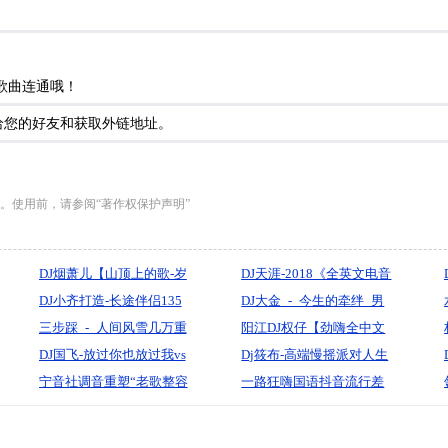
歌曲连通哦！
给您的好友和获取外链地址。
。使用前，请参阅“著作权保护声明”
DJ烟萧儿【山顶上的歌-岁
DJ天涯-2018《全英文电音
月神偷-往后余生》火爆动
DJ小齐打造-长途伴侣135
慢摇·车载必备重低音动感
DJ大金_-_今生的牵绊_男
感精品串烧
号-全中文车载-中国-长春
三步踩_-_人间风雪几万重
旋律英文电音舞曲串烧》
版
阳江DJ权仔【劲嗨全中文
小齐音乐传媒
（铃花儿）『默寫制作』
DJ国飞-放过你也放过我vs
国粤语《一路向北夜空中
Dj筱布-高端慢摇派对人生
以后你再也不是我的
宁音社调音重塑“老歌整容
最亮的星》享受极限魅力
几何欢喜就好LakHouse专
一路狂嗨国语抖音流行差
谁-2025全新网络热播伤感
A”重低音华语第二春打破
车载DJ大碟】
辑
不多姑娘嗨曲劲爆加快超
精选情歌合集-超强立体声
物理法则低频奇迹-DJ余意
重低音车载CD1104(横州