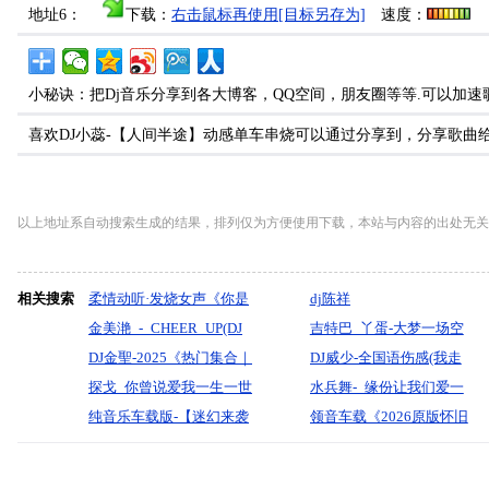
地址6：
下载：
右击鼠标再使用[目标另存为]
速度：
小秘诀：把Dj音乐分享到各大博客，QQ空间，朋友圈等等.可以加速
喜欢DJ小蕊-【人间半途】动感单车串烧可以通过分享到，分享歌曲
以上地址系自动搜索生成的结果，排列仅为方便使用下载，本站与内容的出处无关
相关搜索
柔情动听·发烧女声《你是
dj陈祥
我的传说》车载大碟-酷音
金美滟_-_CHEER_UP(DJ
吉特巴_丫蛋-大梦一场空
领域-dj贝奇mix
欧东2025Electro韩语)
DJ金聖-2025《热门集合｜
DJ威少-全国语伤感(我走
炸街自驾》独家爆款流行
探戈_你曾说爱我一生一世
后.飞鸟和蝉.在你身边)发
水兵舞-_缘份让我们爱一
伤感中文！【劲浪阵阵】
【肖雨蒙】-宝剑制作
纯音乐车载版-【迷幻来袭
烧流行车载音乐
场-黑小黑、刘芝怡-无心制
领音车载《2026原版怀旧
车载音乐REMIX
追爱狂徒】-DJ小花
作
金曲【经典无法复制新东
泰】超嗨重低音》(Dj红仔