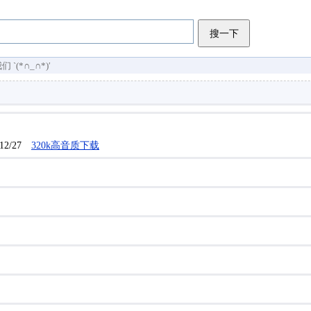
搜一下
(*∩_∩*)′
12/27
320k高音质下载