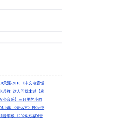
DJ天涯-2018《中文电音慢
摇【不仅仅是喜欢】开车
水兵舞_这人间我来过【袁
必放的中文车载大碟》
小袁】-宝剑制作
权少音乐】三月里的小雨
MC枫枫_喊麦_中文Club
DJ小蕊-《去远方》FKhs中
舞曲音乐排行榜5专辑领音
文串烧
领音车载《2026祝福DJ音
车载-嗨音社皇家DJ志權
少生日快乐【红色妖姬.迷
幻西施】水调节奏节弹跳