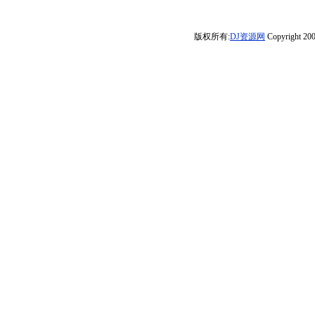
极限魅力车载DJ
线什么是电音劲
无心制作
FunkyHouse串
摇超重低音车载
大碟】
爆发动机旋侣节
烧》
CD1134
版权所有:
DJ资源网
Copyright 200
奏舞曲》制作串
烧金碟DJ晓彬版