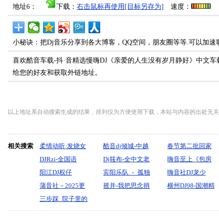
地址6：
下载：
右击鼠标再使用[目标另存为]
速度：
小秘诀：把Dj音乐分享到各大博客，QQ空间，朋友圈等等.可以加速
喜欢酷音车载-抖·音精选慢嗨DJ《亲爱的人生没有岁月静好》中文车
给您的好友和获取外链地址。
以上地址系自动搜索生成的结果，排列仅为方便使用下载，本站与内容的出处无关
相关搜索
柔情动听·发烧女
酷音dj倾城-中越
春节第二批回家
声《你是我的传
DJRzi-全国语
南语流行热门音
Dj筱布-全中文老
必备抖音流行友
嗨音至上《包房
说》车载大碟-酷
LakHouse阿哥阿
阳江DJ权仔
乐三小时五十一
歌带dj有些爱情
宾阳乐队_-_孤独
谊之光劲爆DJ打
战曲（麻醉幻象
嗨音社DJ龙少
音领域-dj贝奇
妹竹子系列超重
【2026全英文上
蒲音社－2025更
分
放不下ProgHous
(dj_A_Jump_Mix)_
摇并-我把思念捎
碟套曲超嗨车载
咖啡鼓）第一季
《凯美瑞内订v3
横州DJ98-国潮精
mix
低音试音串烧
头超嗨劲爆《首
新酒吧专用嗨曲
三步踩_院子里的
Vietnam_Remix
串烧
玛田鼓
给你-蒋婴（太
CD1620(横州
车载串烧》DJ小
版·包房全英文弹
品国粤语DJ打碟
首熟悉V1》享受
《9月起航英文上
牵牛花-王爱华-
慢摇舞曲串烧
原-王源制作）
DJ98Mix)
飞
性十足
套曲香水有毒慢