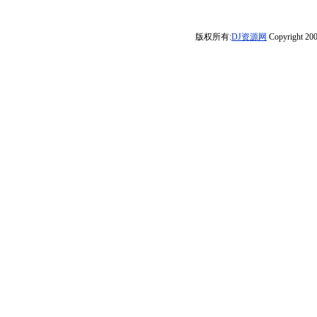
碟-Dj小峰
国语男)
美-无心制作
才明白》车载靓
上DJ虹君
打造中文串烧
2026【DJ邹杰】
碟-Dj小峰
版权所有:
DJ资源网
Copyright 200