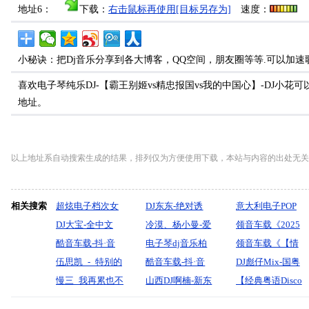
地址6：
下载：
右击鼠标再使用[目标另存为]
速度：
小秘诀：把Dj音乐分享到各大博客，QQ空间，朋友圈等等.可以加速
喜欢电子琴纯乐DJ-【霸王别姬vs精忠报国vs我的中国心】-DJ小
地址。
以上地址系自动搜索生成的结果，排列仅为方便使用下载，本站与内容的出处无关
相关搜索
超炫电子档次女
DJ东东-绝对诱
意大利电子POP
声节奏开场
DJ大宝-全中文
惑-超级电子音乐
冷漠、杨小曼-爱
领音车载《2025
FUNKY金牌节奏
酷音车载-抖·音
慢摇
情就像一首歌
电子琴dj音乐柏
沈风劲嗨【化风
领音车载《【情
恋人暗香星驰电
劲嗨DJ《夜空空
伍思凯_-_特别的
（DJ小鹿版）
林之声-【壮志在
酷音车载-抖·音
化作雨VS远山少
罪·搀扶·红唇·放
DJ彪仔Mix-国粤
掣重低音MUSIC
心空空相遇相守
爱给特别的你
慢三_我再累也不
我胸】-DJ小花
热曲慢嗨DJ《晚
山西DJ啊楠-新东
年】弹跳重低
纵·过火】客户定
语ProgHouse把洒
【经典粤语Disco
慢摇大碟
到思念》车载靓
(DjTerry_ElectroHouse_Mix
敢停下脚步-黄静
风吹走伤悲一生
泰回忆满满
音》(Dj红仔Mix)
制连版音乐》颍
脱情怀除去如何
怀旧快歌DJ版】