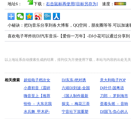
地址6：
下载：
右击鼠标再使用[目标另存为]
速度：
小秘诀：把Dj音乐分享到各大博客，QQ空间，朋友圈等等.可以加速
喜欢电子琴炸街DJ汽车音乐-【爱你一万年】-DJ小花可以通过分享
以上地址系自动搜索生成的结果，排列仅为方便使用下载，本站与内容的出处无关
相关搜索
超炫电子档次女
DJ东东-绝对诱
意大利电子POP
声节奏开场
小鹿初音《震碎
惑-超级电子音乐
六靖DJ刘波-全国
Dj叶仔-国粤语
音响不要找我噢·
嗨音至上【推荐
慢摇
语ProgHouse音乐
《国人制作最新
Club听海哭的声
刀郎_-_罗刹海市
倒车摇·动感单
超实用中英文极
恰恰_-_大东北我
私人订制精选挚
私货中英文国潮
探戈_-_梅花三弄
音明明动了情却
（DjAbel_2024_R
歪着头摇_-_音响
车》-_dj小鹿
致高端BPM140
的家乡（何玉(DJ
水兵舞_甲木萨-
爱2025车载串烧
电子超长串烧》
（大凡）『默寫
宁音社下混重塑
不敢靠近串烧
检查
DJ国飞-负心的人
宇宙Bounce·重低
何鹏版）『默寫
海乐团_-无心制
V2
Dj_Anson_Mix
制作』
工体酒吧热播加
怎么配有好结局
音弹跳串烧】DJ
制作』
作
快重低音狂嗨唐
VS心被伤透爱难