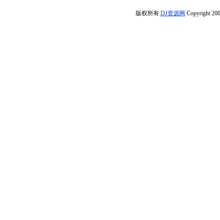
小飞
门频率暗器总教
留-2024十月八号
版权所有:
DJ资源网
Copyright 200
头车载串烧-DJ余
第一天上班必听
意
的网络伤感扎心
情歌精选集-8声
道超强立体声车
载专业大碟