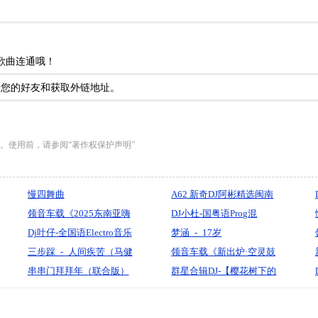
歌曲连通哦！
给您的好友和获取外链地址。
。使用前，请参阅“著作权保护声明”
慢四舞曲
A62 新奇DJ阿彬精选闽南
领音车载《2025东南亚嗨
语混音制作CLUB
DJ小杜-国粤语Prog混
房【迷幻经典空灵鼓
Dj叶仔-全国语Electro音乐
Electro音乐百听不厌的包
梦涵_-_17岁
NO.2】弹跳重低音》(Dj音
爱要怎么说出口vs当你孤
三步踩_-_人间疾苦（马健
房舞曲
_(Ading_Up_Disco_Mix粤
领音车载《新出炉·空灵鼓
少Mix)
单你会想起谁串烧
涛）『默寫制作』
串串门拜拜年（联合版）
语女)
DJ【唞喑最火AI歌手DT针
群星合辑DJ-【樱花树下的
Official先生专辑】经典老
约定】52版一次听个够串
歌翻唱DJ》颍上DJ虹君
烧-DJ小花