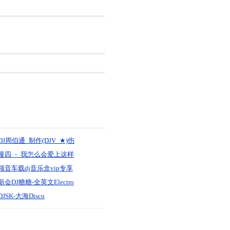
DJ周伯通_制作(DJV_★)伤
感国语全
慢四_-_我怎么会爱上这样
的人（苍狼）『默寫制
领音车载dj音乐盒vip专享
作』
完整版畅听歌曲【《3小时
新会DJ糖糖-全英文Electro
专属SQ版》】Prog音乐唞
如世界一片黑暗，我便是
DJSK-大海Disco
喑神曲榜21专辑】权少音
你一束光
乐