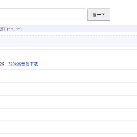
搜一下
(*∩_∩*)′
/26
320k高音质下载