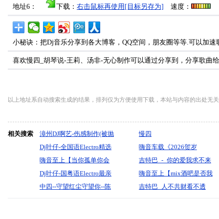
地址6：
下载：
右击鼠标再使用[目标另存为]
速度：
小秘诀：把Dj音乐分享到各大博客，QQ空间，朋友圈等等.可以加速
喜欢慢四_胡琴说-王莉、汤非-无心制作可以通过分享到，分享歌曲
以上地址系自动搜索生成的结果，排列仅为方便使用下载，本站与内容的出处无关
相关搜索
漳州DJ啊艺-伤感制作(被抛
慢四
弃的人)漫步9月情歌全中
Dj叶仔-全国语Electro精选
嗨音车载《2026贺岁
文慢摇串烧
你总要学会往前走慢摇串
嗨音至上【当你孤单你会
DJ【马年吉祥】发财了祝
吉特巴_-_你的爱我求不来
烧
想起谁越南语·全英文
Dj叶仔-国粤语Electro最亲
你今年发大财·顺风顺水一
（南江月）『默寫制作』
嗨音至上【mix酒吧是否我
VinaHouse串烧】DJ小飞
的人猜不透回电我流行串
中四--守望红尘守望你--陈
路发马年好运来车载串
真的一无所有狂·缓场音乐
吉特巴_人不共财看不透
烧
琪川制作
烧》-河南Dj彦航
串烧】DJ小飞
_(DJ版)【肖雨蒙】-宝剑制
作