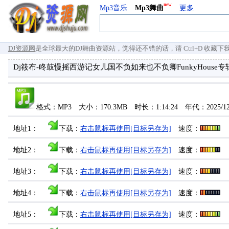
new
Mp3音乐
Mp3舞曲
更多
DJ资源网
是全球最大的DJ舞曲资源站，觉得还不错的话，请 Ctrl+D 收藏下我们 `
Dj筱布-咚鼓慢摇西游记女儿国不负如来也不负卿FunkyHouse专
格式：MP3 大小：170.3MB 时长：1:14:24 年代：2025/1
地址1：
下载：
右击鼠标再使用[目标另存为]
速度：
地址2：
下载：
右击鼠标再使用[目标另存为]
速度：
地址3：
下载：
右击鼠标再使用[目标另存为]
速度：
地址4：
下载：
右击鼠标再使用[目标另存为]
速度：
地址5：
下载：
右击鼠标再使用[目标另存为]
速度：