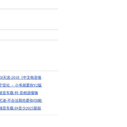
DJ天涯-2018《中文电音慢
摇【不仅仅是喜欢】开车
宁音社_-_小爷就爱你V2版
必放的中文车载大碟》
（DJ余意ReMix）
酷音车载-抖·音精选慢嗨
DJ《亲爱的人生没有岁月
艺凌-不合法我也爱你(DJ欧
静好》中文车载慢摇靓碟-
东-Electro2024)
领音车载-Dj音少2025新鼓
Dj小峰
中文【搀扶别让爱凋落
LAK犯下的情罪NO.8】超