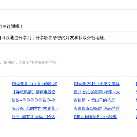
歌曲连通哦！
se专辑可以通过分享到，分享歌曲给您的好友和获取外链地址。
。使用前，请参阅“著作权保护声明”
DJ烟萧儿【山顶上的歌-岁
DJ天涯-2018《全英文电音
月神偷-往后余生》火爆动
【异域风情】清爽电音空
慢摇·车载必备重低音动感
摇并-伤心的泪滴-梅邦（太
感精品串烧
灵女声【放逐自由】（朔
恰恰--等你等你等着你--陈
旋律英文电音舞曲串烧》
原-王源制作）
点帕斯_-_雪山下的毡房
州DJ阿星MIX
琪川制作
鬼步舞_风的方向-林鹿儿_-
（孙久久）『默寫制作』
火影传奇DJ保雄_东南特区
无心制作
快三_郭有才-天际（哈达
粘木头系列FunkyHouse大
DJRzi-国粤语Electro经典
制作）
碟
金曲王杰合集超重低音试
音串烧