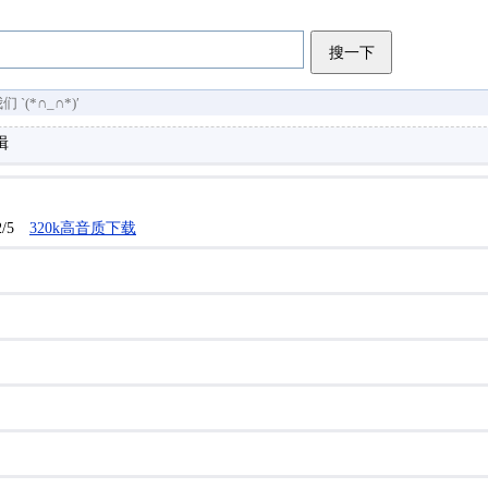
搜一下
(*∩_∩*)′
辑
2/5
320k高音质下载