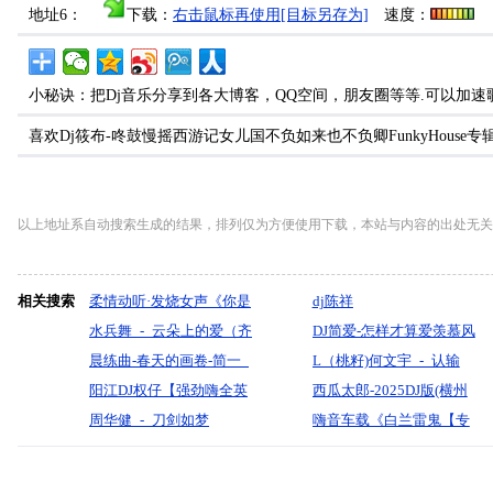
地址6：
下载：
右击鼠标再使用[目标另存为]
速度：
小秘诀：把Dj音乐分享到各大博客，QQ空间，朋友圈等等.可以加速
喜欢Dj筱布-咚鼓慢摇西游记女儿国不负如来也不负卿FunkyHou
以上地址系自动搜索生成的结果，排列仅为方便使用下载，本站与内容的出处无关
相关搜索
柔情动听·发烧女声《你是
dj陈祥
我的传说》车载大碟-酷音
水兵舞_-_云朵上的爱（齐
DJ简爱-怎样才算爱羡慕风
领域-dj贝奇mix
旦布）『默寫制作』
晨练曲-春天的画卷-简一_
羡慕鱼我的心太乱车载串
L（桃籽)何文宇_-_认输
原创
阳江DJ权仔【强劲嗨全英
烧FunkyHouse-Mix
（DJ蜜峰版）
西瓜太郎-2025DJ版(横州
文《Electro》享受极限魅
周华健_-_刀剑如梦
DJ98Mix)
嗨音车载《白兰雷鬼【专
力车载DJ大碟】
(DjTerry_Bounce_Rmx国
辑②期】大海·海浪·水手·
语男)
童年·小薇·阿莲·老歌经典