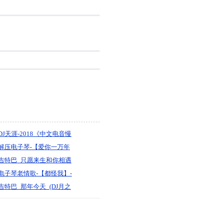
DJ天涯-2018《中文电音慢
摇【不仅仅是喜欢】开车
解压电子琴-【爱你一万年
必放的中文车载大碟》
vs别让我一个人醉vs陪你
吉特巴_只愿来生和你相遇
一起变老】-DJ小花
【沧桑小杰】-宝剑制作
电子琴老情歌-【都怪我】-
DJ小花
吉特巴_那年今天_(DJ月之
歌版)【李英】-宝剑制作