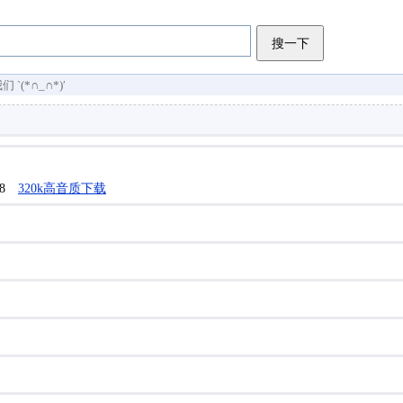
搜一下
(*∩_∩*)′
1/8
320k高音质下载