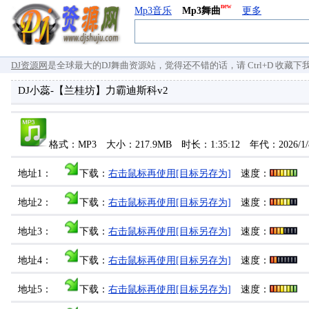
new
Mp3音乐
Mp3舞曲
更多
DJ资源网
是全球最大的DJ舞曲资源站，觉得还不错的话，请 Ctrl+D 收藏下我们 `
DJ小蕊-【兰桂坊】力霸迪斯科v2
格式：MP3 大小：217.9MB 时长：1:35:12 年代：2026/
地址1：
下载：
右击鼠标再使用[目标另存为]
速度：
地址2：
下载：
右击鼠标再使用[目标另存为]
速度：
地址3：
下载：
右击鼠标再使用[目标另存为]
速度：
地址4：
下载：
右击鼠标再使用[目标另存为]
速度：
地址5：
下载：
右击鼠标再使用[目标另存为]
速度：