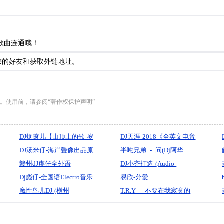
歌曲连通哦！
您的好友和获取外链地址。
。使用前，请参阅“著作权保护声明”
DJ烟萧儿【山顶上的歌-岁
DJ天涯-2018《全英文电音
月神偷-往后余生》火爆动
DJ汤米仔-海岸聲像出品原
慢摇·车载必备重低音动感
半吨兄弟_-_问(Dj阿华
感精品串烧
来都是经典感谢歌迷2025
赣州dJ虔仔全外语
旋律英文电音舞曲串烧》
_Electro_Rmx_2k25)
DJ小齐打造-(Audio-
恭贺新禧新年歌串烧B面
FunkyHouse2025蛇年大吉
Dj彪仔-全国语Electro音乐
Monster)系列13-Club-
易欣-分爱
慢摇超爽串烧
孙永君美女私人独家订制
魔性鸟儿DJ-(横州
House-中国-长春小齐音乐
(DJRziElectroRmx2026)
T.R.Y_-_不要在我寂寞的
爱香味我的梦女声嗨摇串
DJ98Mix)
传媒
时候说爱我(北海Dj十一
烧Uq.6
_ProgHouse_Mix国语女)