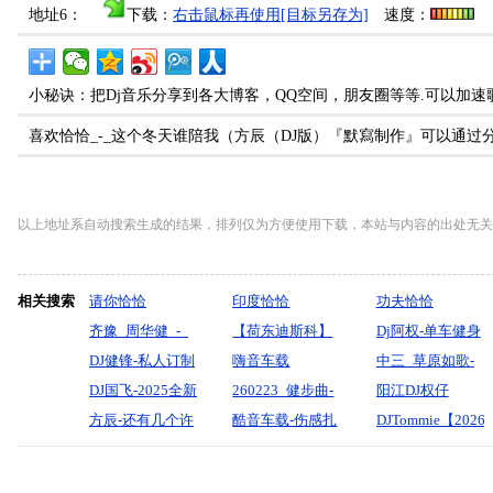
地址6：
下载：
右击鼠标再使用[目标另存为]
速度：
小秘诀：把Dj音乐分享到各大博客，QQ空间，朋友圈等等.可以加速
喜欢恰恰_-_这个冬天谁陪我（方辰（DJ版）『默寫制作』可以通
以上地址系自动搜索生成的结果，排列仅为方便使用下载，本站与内容的出处无关
相关搜索
请你恰恰
印度恰恰
功夫恰恰
齐豫_周华健_-_
【荷东迪斯科】
Dj阿权-单车健身
神话情话
DJ健锋-私人订制
欧陆舞曲电子琴
嗨音车载
Disco串烧
中三_草原如歌-
(DjBin_Electro_Remix)
订制【別怕吾伤
DJ国飞-2025全新
纯音乐708090年
2024《刷唞音
260223_健步曲-
陈涓_-无心制作
阳江DJ权仔
粤语
心宝贝】斗音中
越南鼓慢摇柔合
方辰-还有几个许
代2025【DJ邹
Live合唱版37碟
马年大吉开门红
酷音车载-伤感扎
【2026谁伴我闯
DJTommie【2026
文流行
重低音流行酒吧
多年(汽车Rnb蓝
杰】
全景音效（求神
心情歌《今生注
荡中文慢摇《空
全英文清爽夏日
LAKHOUSE慢摇
专用精品串烧舞
调2026Remix版-
拜佛不如自寻出
定风吹落我的
灵鼓》享受极限
派对