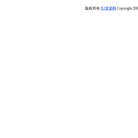
畅享
曲大碟
哈尔滨DJ旗总音
路）身体健康是
梦》车载靓碟-Dj
魅力车载DJ大
《LakHouse》享
版权所有:
DJ资源网
Copyright 200
乐工作室独家制
第一车载串烧》
小峰
碟】
受极限魅力车载
作)
DJ小雅
大碟】